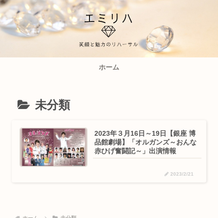
ホーム
未分類
2023年３月16日～19日【銀座 博
品館劇場】「オルガンズ～おんな
赤ひげ奮闘記～」出演情報
2023/2/21
ホーム
未分類